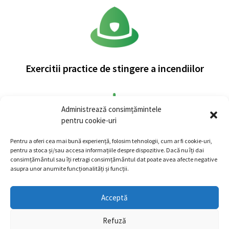
Exercitii practice de stingere a incendiilor
Administrează consimțămintele
pentru cookie-uri
Pentru a oferi cea mai bună experiență, folosim tehnologii, cum ar fi cookie-uri,
pentru a stoca și/sau accesa informațiile despre dispozitive. Dacă nu îți dai
Exercitii de alarmare si actionare corecta
consimțământul sau îți retragi consimțământul dat poate avea afecte negative
asupra unor anumite funcționalități și funcții.
Acceptă
Politica de confidențialitate
/
Termeni și condiții
/
Refuză
Politica de utilizare cookie