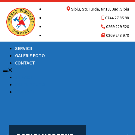
Sibiu, Str. Turda, Nr.13, Jud .Sibiu
0744.27.85.98
0269.229.520
0269.243.970
SERVICII
GALERIE FOTO
CONTACT
SERVICII
GALERIE FOTO
CONTACT
RAPIDITATE SI
RAPIDITATE SI
RAPIDITATE SI