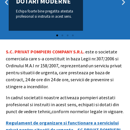
DOTARI MODERNE
PROFESIONALISM
DOTARI MODERNE
DOTARI MODERNE
DOTARI MODERNE
PROFESIONALISM
DOTARI MODERNE
DOTARI MODERNE
DOTARI MODERNE
PROFESIONALISM
DOTARI MODERNE
DOTARI MODERNE
Echipa foarte bine pregatita atestata
Echipa foarte bine pregatita atestata
Echipa foarte bine pregatita atestata
Echipa foarte bine pregatita atestata
Echipa foarte bine pregatita atestata
Echipa foarte bine pregatita atestata
Echipa foarte bine pregatita atestata
Echipa foarte bine pregatita atestata
Echipa foarte bine pregatita atestata
Echipa foarte bine pregatita atestata
Echipa foarte bine pregatita atestata
Echipa foarte bine pregatita atestata
profesional si instruita in acest sens.
profesional si instruita in acest sens
profesional si instruita in acest sens
profesional si instruita in acest sens
profesional si instruita in acest sens.
profesional si instruita in acest sens
profesional si instruita in acest sens
profesional si instruita in acest sens
profesional si instruita in acest sens.
profesional si instruita in acest sens
profesional si instruita in acest sens
profesional si instruita in acest sens
S.C. PRIVAT POMPIERI COMPANY S.R.L.
este o societate
comerciala care s-a constituit in baza Legii nr.307/2006 si
Ordinului M.A.I nr 158/2007, reprezentand un serviciu privat
pentru situatii de urgenta, care presteaza pe baza de
contract, 24 de ore din 24 de ore, servicii de prevenire si
stingere a incendiilor.
In cadrul societatii noastre activeaza pompieri atestati
profesional si instruiti in acest sens, echipati si dotati din
punct de vedere tehnic,conform normelor legale in vigoare.
Regulament de organizare si functionare a serviciului
privat pentru situatii de urgenta – SC PRIVAT POMPIERI