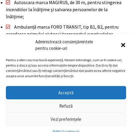
Autoscara marca MAGIRUS, de 30 m, pentru stingerea
incendiilor la înălţime şi salvarea persoanelor de la
înălţime;
Ambulanţă marca FORD TRANSIT, tip B1, B2, pentru
acordarea primului ajutor si transportul eventualelor
victime la spital;
Administrează consimțămintele
pentru cookie-uri
Motopompă MAGIRUS folosită pentru stingerea
incendiilor sau absorbţia apei din zone inundate, cu
Pentru a oferi cea mai bună experiență, folosim tehnologii, cum ar fi cookie-uri,
capacitate de 2.500 l/min.;
pentru a stoca și/sau accesa informațiile despre dispozitive. Dacă nu îți dai
consimțământul sau îți retragi consimțământul dat poate avea afecte negative
Echipament specific de intervenţie şi accesorii specifice.
asupra unor anumite funcționalități și funcții.
Acceptă
Politica de confidențialitate
/
Termeni și condiții
/
Refuză
Politica de utilizare cookie
Vezi preferințele
© 2024 Privat Pompieri Company. Made with
by
hatline
Politică cookie-uri