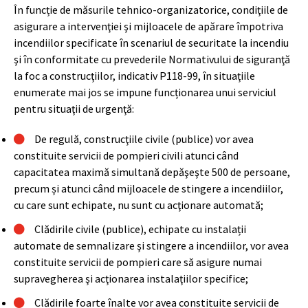
În funcție de măsurile tehnico-organizatorice, condiţiile de
asigurare a intervenţiei şi mijloacele de apărare împotriva
incendiilor specificate în scenariul de securitate la incendiu
şi în conformitate cu prevederile Normativului de siguranţă
la foc a construcţiilor, indicativ P118-99, în situaţiile
enumerate mai jos se impune funcționarea unui serviciul
pentru situaţii de urgenţă:
De regulă, construcţiile civile (publice) vor avea
constituite servicii de pompieri civili atunci când
capacitatea maximă simultană depăşeşte 500 de persoane,
precum și atunci când mijloacele de stingere a incendiilor,
cu care sunt echipate, nu sunt cu acţionare automată;
Clădirile civile (publice), echipate cu instalații
automate de semnalizare şi stingere a incendiilor, vor avea
constituite servicii de pompieri care să asigure numai
supravegherea şi acţionarea instalaţiilor specifice;
Clădirile foarte înalte vor avea constituite servicii de