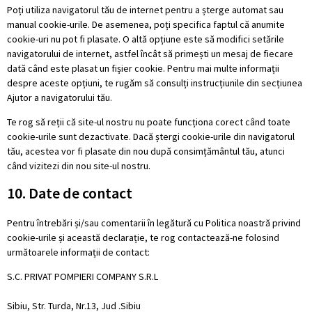
Poți utiliza navigatorul tău de internet pentru a șterge automat sau
manual cookie-urile. De asemenea, poți specifica faptul că anumite
cookie-uri nu pot fi plasate. O altă opțiune este să modifici setările
navigatorului de internet, astfel încât să primești un mesaj de fiecare
dată când este plasat un fișier cookie. Pentru mai multe informații
despre aceste opțiuni, te rugăm să consulți instrucțiunile din secțiunea
Ajutor a navigatorului tău.
Te rog să reții că site-ul nostru nu poate funcționa corect când toate
cookie-urile sunt dezactivate. Dacă ștergi cookie-urile din navigatorul
tău, acestea vor fi plasate din nou după consimțământul tău, atunci
când vizitezi din nou site-ul nostru.
10. Date de contact
Pentru întrebări și/sau comentarii în legătură cu Politica noastră privind
cookie-urile și această declarație, te rog contactează-ne folosind
următoarele informații de contact:
S.C. PRIVAT POMPIERI COMPANY S.R.L
Sibiu, Str. Turda, Nr.13, Jud .Sibiu