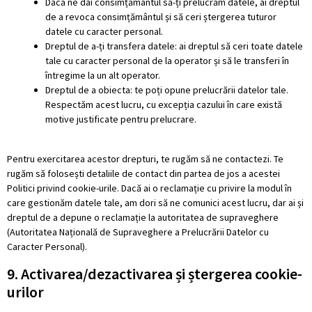
Dacă ne dai consimțământul să-ți prelucrăm datele, ai dreptul
de a revoca consimțământul și să ceri ștergerea tuturor
datele cu caracter personal.
Dreptul de a-ți transfera datele: ai dreptul să ceri toate datele
tale cu caracter personal de la operator și să le transferi în
întregime la un alt operator.
Dreptul de a obiecta: te poți opune prelucrării datelor tale.
Respectăm acest lucru, cu excepția cazului în care există
motive justificate pentru prelucrare.
Pentru exercitarea acestor drepturi, te rugăm să ne contactezi. Te
rugăm să folosești detaliile de contact din partea de jos a acestei
Politici privind cookie-urile. Dacă ai o reclamație cu privire la modul în
care gestionăm datele tale, am dori să ne comunici acest lucru, dar ai și
dreptul de a depune o reclamație la autoritatea de supraveghere
(Autoritatea Națională de Supraveghere a Prelucrării Datelor cu
Caracter Personal).
9. Activarea/dezactivarea și ștergerea cookie-
urilor