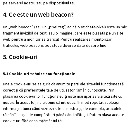
pe serverul nostru sau pe dispozitivul tău.
4. Ce este un web beacon?
Un „web beacon” (sau un „pixel tag”, adică o etichetă-pixel) este un mic
fragment invizibil de text, sau o imagine, care este plasată pe un site
web pentru a monitoriza traficul. Pentru realizarea monitorizării
traficului, web beacons pot stoca diverse date despre tine.
5. Cookie-uri
5.1 Cookie-uri tehnice sau funcționale
Unele cookie-uri se asigură că anumite părți ale site-ului funcționează
corect și că preferințele tale de utilizator rămân cunoscute. Prin
plasarea cookie-urilor funcționale, îți este mai ușor să vizitezi site-ul
nostru. În acest fel, nu trebuie să introduci în mod repetat aceleași
informații atunci când vizitezi site-ul nostru și, de exemplu, articolele
rămân în coșul de cumpărături până când plătești. Putem plasa aceste
cookie-uri fără consimțământul tău.