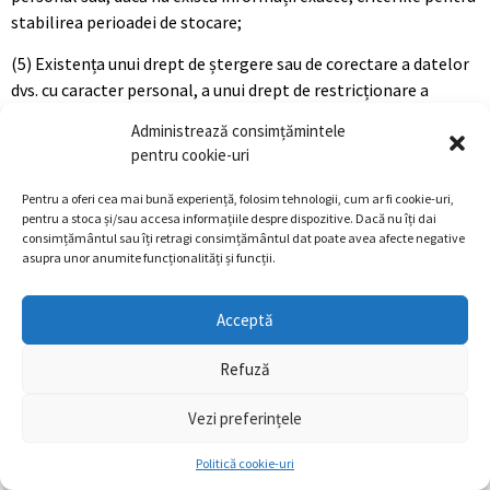
stabilirea perioadei de stocare;
(5) Existența unui drept de ștergere sau de corectare a datelor
dvs. cu caracter personal, a unui drept de restricționare a
prelucrării datelor de către administratorul de date și a unui
Administrează consimțămintele
drept de revocare a declarației dvs. de încuviințare a respectivei
pentru cookie-uri
prelucrări de date;
Pentru a oferi cea mai bună experiență, folosim tehnologii, cum ar fi cookie-uri,
(6) Existența unui drept de a depune o plângere la o autoritate
pentru a stoca și/sau accesa informațiile despre dispozitive. Dacă nu îți dai
de supraveghere;
consimțământul sau îți retragi consimțământul dat poate avea afecte negative
asupra unor anumite funcționalități și funcții.
(7) Toate informațiile disponibile cu privire la sursa oricăror
date cu caracter personal care nu au fost colectate de la
Acceptă
persoana vizată;
Refuză
(8) Existența unor decizii individuale automatizate, inclusiv a
unor procese de stabilire de profiluri în conformitate cu
Vezi preferințele
articolul 22, punctele 1 și 4 din GDPR și, dacă este cazul,
informații relevante privind raționamentul logic implicat și
Politică cookie-uri
amploarea și efectele preconizate ale respectivei prelucrări de