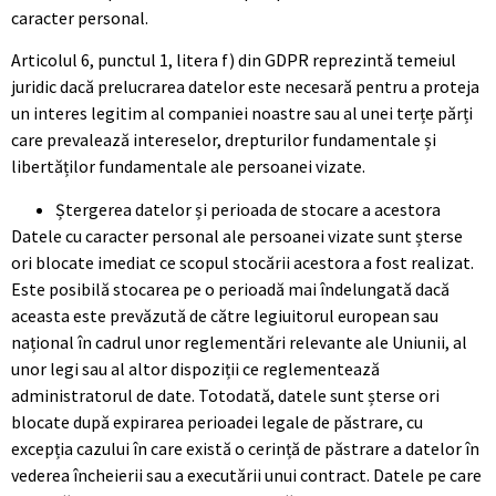
caracter personal.
Articolul 6, punctul 1, litera f) din GDPR reprezintă temeiul
juridic dacă prelucrarea datelor este necesară pentru a proteja
un interes legitim al companiei noastre sau al unei terțe părți
care prevalează intereselor, drepturilor fundamentale și
libertăților fundamentale ale persoanei vizate.
Ștergerea datelor și perioada de stocare a acestora
Datele cu caracter personal ale persoanei vizate sunt șterse
ori blocate imediat ce scopul stocării acestora a fost realizat.
Este posibilă stocarea pe o perioadă mai îndelungată dacă
aceasta este prevăzută de către legiuitorul european sau
național în cadrul unor reglementări relevante ale Uniunii, al
unor legi sau al altor dispoziții ce reglementează
administratorul de date. Totodată, datele sunt șterse ori
blocate după expirarea perioadei legale de păstrare, cu
excepția cazului în care există o cerință de păstrare a datelor în
vederea încheierii sau a executării unui contract. Datele pe care