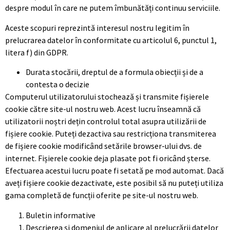
despre modul în care ne putem îmbunătăți continuu serviciile.
Aceste scopuri reprezintă interesul nostru legitim în
prelucrarea datelor în conformitate cu articolul 6, punctul 1,
litera f) din GDPR.
Durata stocării, dreptul de a formula obiecții și de a
contesta o decizie
Computerul utilizatorului stochează și transmite fișierele
cookie către site-ul nostru web. Acest lucru înseamnă că
utilizatorii noștri dețin controlul total asupra utilizării de
fișiere cookie. Puteți dezactiva sau restricționa transmiterea
de fișiere cookie modificând setările browser-ului dvs. de
internet. Fișierele cookie deja plasate pot fi oricând șterse.
Efectuarea acestui lucru poate fi setată pe mod automat. Dacă
aveți fișiere cookie dezactivate, este posibil să nu puteți utiliza
gama completă de funcții oferite pe site-ul nostru web.
Buletin informative
Descrierea și domeniul de aplicare al prelucrării datelor