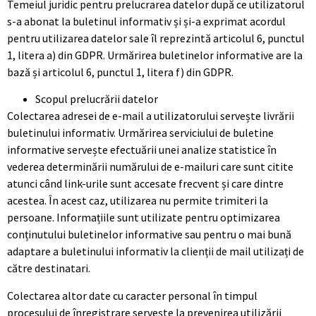
Temeiul juridic pentru prelucrarea datelor după ce utilizatorul
s-a abonat la buletinul informativ și și-a exprimat acordul
pentru utilizarea datelor sale îl reprezintă articolul 6, punctul
1, litera a) din GDPR. Urmărirea buletinelor informative are la
bază și articolul 6, punctul 1, litera f) din GDPR.
Scopul prelucrării datelor
Colectarea adresei de e-mail a utilizatorului servește livrării
buletinului informativ. Urmărirea serviciului de buletine
informative servește efectuării unei analize statistice în
vederea determinării numărului de e-mailuri care sunt citite
atunci când link-urile sunt accesate frecvent și care dintre
acestea. În acest caz, utilizarea nu permite trimiteri la
persoane. Informațiile sunt utilizate pentru optimizarea
conținutului buletinelor informative sau pentru o mai bună
adaptare a buletinului informativ la clienții de mail utilizați de
către destinatari.
Colectarea altor date cu caracter personal în timpul
procesului de înregistrare servește la prevenirea utilizării