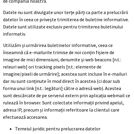
de compania noastră.
Datele nu sunt divulgate unor terțe părți ca parte a prelucrării
datelor în ceea ce privește trimiterea de buletine informative.
Datele sunt utilizate exclusiv pentru trimiterea buletinului
informativ.
Utilizăm și urmărirea buletinelor informative, ceea ce
înseamnă că e-mailurile trimise de noi conțin fișiere de
imagine de mici dimensiuni, denumite și web beacons [n.t.:
releuri web] ori tracking pixels [n.t.: elemente de
imagine/pixeli de urmărire]; acestea sunt incluse în e-mailuri
dar nu sunt conținute în mod direct în acestea (ci doar sub
forma unui link [n.t.: legături] către o adresă web). Acestea
sunt descărcate de pe serverul extern prin aplicația webmail ce
rulează în browser. Sunt colectate informații privind apelul,
adresa IP, precum și informații referitoare la clientul care
efectuează accesarea.
Temeiul juridic pentru prelucrarea datelor