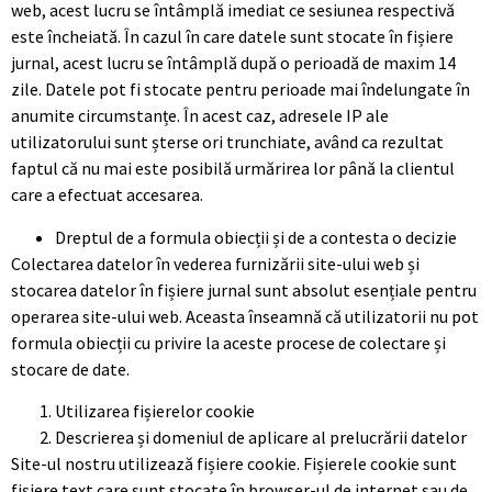
web, acest lucru se întâmplă imediat ce sesiunea respectivă
este încheiată. În cazul în care datele sunt stocate în fișiere
jurnal, acest lucru se întâmplă după o perioadă de maxim 14
zile. Datele pot fi stocate pentru perioade mai îndelungate în
anumite circumstanțe. În acest caz, adresele IP ale
utilizatorului sunt șterse ori trunchiate, având ca rezultat
faptul că nu mai este posibilă urmărirea lor până la clientul
care a efectuat accesarea.
Dreptul de a formula obiecții și de a contesta o decizie
Colectarea datelor în vederea furnizării site-ului web și
stocarea datelor în fișiere jurnal sunt absolut esențiale pentru
operarea site-ului web. Aceasta înseamnă că utilizatorii nu pot
formula obiecții cu privire la aceste procese de colectare și
stocare de date.
Utilizarea fișierelor cookie
Descrierea și domeniul de aplicare al prelucrării datelor
Site-ul nostru utilizează fișiere cookie. Fișierele cookie sunt
fișiere text care sunt stocate în browser-ul de internet sau de