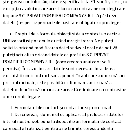
ștergerea contului său, datele specificate la F.1. vor fi șterse; cu
excepția cazului în care acest lucru nu contravine unei legi care
impune S.C. PRIVAT POMPIERI COMPANY S.R.L să păstreze
datele (respectiv perioade de păstrare obligatorii prin lege).
Dreptul de a formula obiecții și de a contesta o decizie
Utilizatorii își pot anula oricând înregistrarea. Ne puteți
solicita oricând modificarea datelor dvs. stocate de noi. Vă
puteți actualiza oricând datele de profil în S.C. PRIVAT
POMPIERI COMPANY S.R.L (daca crearea unui cont va fi
permisa). În cazul în care datele sunt necesare în vederea
executării unui contract sau a punerii în aplicare a unor măsuri
precontractuale, este posibilă o eliminare anterioară a
datelor doar în măsura în care această eliminare nu contravine
unor cerințe legale.
Formularul de contact și contactarea prin e-mail
Descrierea și domeniul de aplicare al prelucrării datelor
Site-ul nostru web pune la dispoziție un formular de contact
care poate fi utilizat pentru a ne trimite corespondența