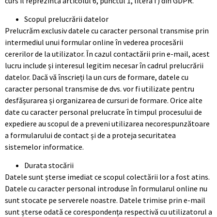
curs îl reprezintă articolul 6, punctul 1, litera f) din GDPR.
Scopul prelucrării datelor
Prelucrăm exclusiv datele cu caracter personal transmise prin
intermediul unui formular online în vederea procesării
cererilor de la utilizator. În cazul contactării prin e-mail, acest
lucru include și interesul legitim necesar în cadrul prelucrării
datelor. Dacă vă înscrieți la un curs de formare, datele cu
caracter personal transmise de dvs. vor fi utilizate pentru
desfășurarea și organizarea de cursuri de formare. Orice alte
date cu caracter personal prelucrate în timpul procesului de
expediere au scopul de a preveni utilizarea necorespunzătoare
a formularului de contact și de a proteja securitatea
sistemelor informatice.
Durata stocării
Datele sunt șterse imediat ce scopul colectării lor a fost atins.
Datele cu caracter personal introduse în formularul online nu
sunt stocate pe serverele noastre. Datele trimise prin e-mail
sunt șterse odată ce corespondența respectivă cu utilizatorul a